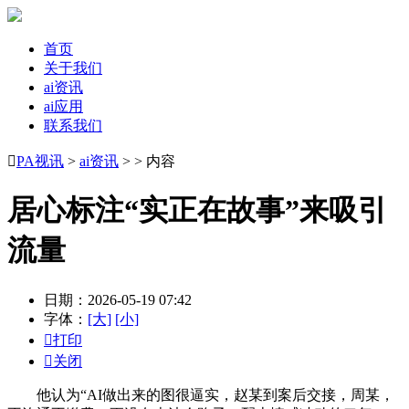
首页
关于我们
ai资讯
ai应用
联系我们

PA视讯
>
ai资讯
> > 内容
居心标注“实正在故事”来吸引
流量
日期：2026-05-19 07:42
字体：
[大]
[小]

打印

关闭
他认为“AI做出来的图很逼实，赵某到案后交接，周某，